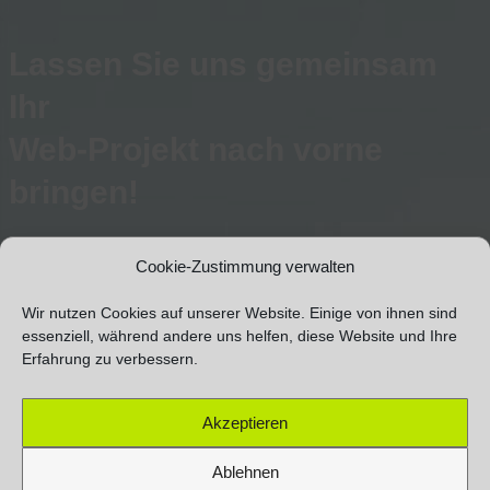
Lassen Sie uns gemeinsam
Ihr
Web-Projekt nach vorne
bringen!
Informieren Sie sich unverbindlich über die individuellen
Cookie-Zustimmung verwalten
Leistungen, die wir Ihnen anbieten können.
Wir nutzen Cookies auf unserer Website. Einige von ihnen sind
essenziell, während andere uns helfen, diese Website und Ihre
KONTAKT AUFNEHMEN
Erfahrung zu verbessern.
Akzeptieren
Ablehnen